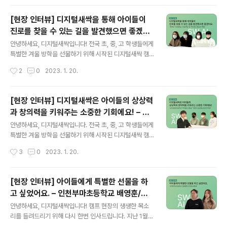
터뷰입니다. Q. 안녕하세요, 자기소..
늘은 남서울대학교 디지털새싹 캠프에 참여한 아산고등학
교 김병식 선생님과 조지훈 학생의 인터뷰를 준비했습니
[현장 인터뷰] 디지털새싹을 통해 아이들이
다. 아산고등학교 프로그래밍 동아리 '인크루트'에서 지도
진로를 찾을 수 있는 길을 발견했으면 좋겠어
교사 김병식 선생님의 지휘아래 모두 함께 디지털새싹 캠
글 내용
요 – 학부모 이선영/조승희님, 박시현/장준서
프에 참여하게 되었다고 하는데요. 자세한 내용은 아래 영
안녕하세요, 디지털새싹입니다! 전국 초, 중, 고 학생들에게
학생-
상을 통해 확인해 보시죠! 아산고등학교의 김병식 선생님,
특별한 겨울 방학을 선물하기 위해 시작된 디지털새싹 캠
조지훈 학생과 함께한 인터뷰는 잘 보셨나요? 학생들에게
프🌱 90개의 운영기관에서 준비한 다양한 캠프들이 전국
작성시간
2
0
2023. 1. 20.
친숙한 형태로 다가가 소프트웨어·인공지능에 흥미를 가질
에서 활발하게 진행되고 있습니다! 실제 캠프 현장의 생생
수 있도록 지금 이 순간에도 디지털새싹🌱에서는 90개..
한 목소리 또한 궁금하셨을 여러분들을 위해 캠프에 참여
한 학교 관계자, 학생, 학부모님의 인터뷰를 소개해드리려
[현장 인터뷰] 디지털새싹은 아이들의 상상력
합니다. 지난 1월 11일, 화성 YBM 연수원에서 맘이랜서의
과 창의력을 키워주는 소중한 기회에요! – 이
집합형 프로그램 ‘SW.AI 사이언스 챌린지 해커톤’의 첫번
글 내용
재웅 선생님, 최민서/김강일/김민아 학생-
째 캠프가 시작되었어요! 맘이랜서 디지털새싹 캠프에 참
안녕하세요, 디지털새싹입니다. 전국 초, 중, 고 학생들에게
여한 학생들과 학부모님들의 인터뷰 지금 바로 만나볼까
특별한 겨울 방학을 선물하기 위해 시작된 디지털새싹 캠
요? /학부모 이선영 님, 조승희 님 인터뷰 아이들이 디지털
프! 선생님, 학부모님, 학생들의 뜨거운 관심과 함께 90개
작성시간
3
0
2023. 1. 20.
새싹 캠프를 통해 진로나 새로운 관심사를 발견하기를 바
의 운영기관에서 준비한 다양한 캠프들이 전국에서 활발하
란다는 학부모 이선영 님, 조승희 님의..
게 진행되고 있는데요. 오늘도 실제 캠프 현장의 생상한 목
소리 또한 궁금하셨을 여러분들을 위해 캠프에 참여한 학
[현장 인터뷰] 아이들에게 특별한 선물을 하
교 관계자, 학생들의 인터뷰를 담아왔어요. 지난 1월 10일,
고 싶었어요. – 인천부마초등학교 배영훈/이
인천경원초등학교에서는 공주교육대학교의 방문형 프로그
글 내용
주영 선생님
램 "만들면서 배우는 로봇코딩 교실"이 진행됐는데요. 인천
안녕하세요, 디지털새싹입니다! 캠프 현장의 생생한 목소
경원초등학교 이재웅 선생님, 최민서 학생, 김강일 학생, 김
리를 들려드리기 위해 다시 한번 인사드립니다. 지난 1월 6
민아 학생과 함께한 인터뷰를 함께 만나볼까요? / 경원초등
일, 부마초등학교에서는 로보티즈의 방문형 캠프 "반려로