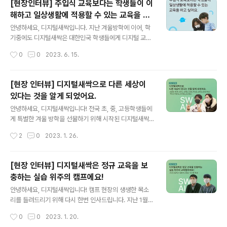
[현장인터뷰] 주입식 교육보다는 학생들이 이
인터뷰] 학생들이 하고 싶은 것을 하는 학교를 [디모아 저
해하고 일상생활에 적용할 수 있는 교육을 하
동초등학교 디지털새싹 교육캠프 현장 인터뷰] 학생들이
글 내용
고 싶어요.
하고 싶은 것을 하는 학교를 만들고 싶... blog.naver.co
안녕하세요, 디지털새싹입니다. 지난 겨울방학에 이어, 학
m
기중에도 디지털새싹은 대한민국 학생들에게 디지털 교육
기회를 제공하기 위해 31개 운영기관과 함께 열심히 달리
작성시간
0
0
2023. 6. 15.
고 있습니다. 이번 디지털새싹 캠프에서는 어떻게 진행되
는지 궁금하신 여러분들을 위해 현장의 목소리를 전해드리
겠습니다. 궁금하시다면 지금 바로 이미지 혹은 아래 링크
[현장 인터뷰] 디지털새싹으로 다른 세상이
를 클릭해주세요! ★ 콘텐츠 바로가기 : https://blog.nav
있다는 것을 알게 되었어요.
er.com/new_sac/223115233306 [어썸스쿨(컨소시
글 내용
엄 글로랑) 지축초등학교 디지털새싹 교육캠프 현장 인터
안녕하세요, 디지털새싹입니다! 전국 초, 중, 고등학생들에
뷰] 주입식 교육보다 [어썸스쿨(컨소시엄 글로랑) 지축초
게 특별한 겨울 방학을 선물하기 위해 시작된 디지털새싹
등학교 디지털새싹 교육캠프 현장 인터뷰] 주입식 교육보
캠프🌱90개의 운영기관에서 준비한 다양한 캠프들이 전
작성시간
2
0
2023. 1. 26.
다는 학생들이 ... blog.naver.com
국에서 활발하게 진행되고 있습니다! 실제 캠프 현장의 생
생한 목소리 또한 궁금하셨을 여러분들을 위해 캠프에 참
여한 학교 관계자, 학생, 학부모님의 인터뷰를 소개합니다.
[현장 인터뷰] 디지털새싹은 정규 교육을 보
지난 1월 17일, 가천대학교에서 진행하는 집합형 프로그램
충하는 실습 위주의 캠프에요!
'아두이노로 식물 키워봐요!’ 와 ‘엔트리로 자동 자동차 코
글 내용
딩해 봐요!’ 현장을 다녀왔어요! 가천대학교 디지털새싹 캠
안녕하세요, 디지털새싹입니다! 캠프 현장의 생생한 목소
프에 참여한 학생들과 학부모님들의 인터뷰 함께 읽어봐
리를 들려드리기 위해 다시 한번 인사드립니다. 지난 1월 1
요! / 윤필영, 최현호 학생 인터뷰 오늘의 배움을 성장과 자
3일, 아산시 청소년교육문화센터에서는 남서울대학교의
작성시간
0
0
2023. 1. 20.
기 계발의 원동력으로 삼겠다는 윤필영, 최현호 학생의 인
집합형 캠프 "인공지능 스피커" 캠프가 진행되었는데요. 오