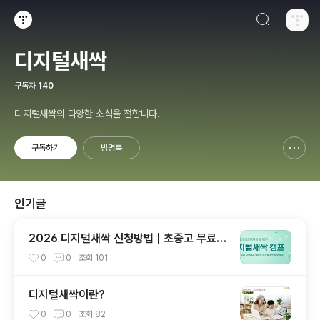
검색하기
티스토리
디지털새싹
구독자
140
디지털새싹의 다양한 소식을 전합니다.
구독하기
방명록
신고하기 레이어
열기
인기글
2026 디지털새싹 신청방법 | 초중고 무료 A
I·SW 교육 프로그램
0
0
조회
101
디지털새싹이란?
0
0
조회
82