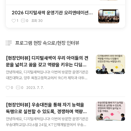
2026 디지털새싹 운영기관 오리엔테이션을
진행했습니다! 🌱
1
0
조회
30
프로그램 현장 속으로/현장 인터뷰
분류 전체보기
주요 글 목록
[현장인터뷰] 디지털새싹이 우리 아이들의 견
문을 넓히고 꿈을 갖고 역량을 키우는 디딤돌
글 내용
이 되었으면 하는 바람입니다.
​안녕하세요, 디지털새싹입니다! 이번에 방문한 운영기관은
대진대학교. 양주 옥정고등학교에서 ‘RC카 제작과 아두이
노 스케치 프로그래밍’ 캠프의 마지막 수업이 진행되었습
작성시간
0
0
2023. 7. 7.
니다. 궁금하시다면 바로 이미지 혹은 아래 링크를 클릭해
주세요! ★콘텐츠 바로가기: https://blog.naver.com/n
ew_sac/223148294168 [대진대학교 디지털새싹 교
[현장인터뷰] 우송대전을 통해 자기 능력을
육캠프 현장 인터뷰] 디지털새싹이 우리 아이들의 견문을
독행으로 실천할 수 있도록, 경쟁하며 역량이
넓히고 꿈 [대진대학교 디지털새싹 교육캠프 현장 인터뷰]
글 내용
늘어날 수 있을 거예요.
디지털새싹이 우리 아이들의 견문을 넓히고 꿈을 갖고 역
​안녕하세요, 디지털새싹입니다! 이번에 방문한 운영기관은
량... blog.naver.com
우송대학교입니다.6월 24일, KT인재개발원에서 우송대
학교의 ‘우송대전’이 펼쳐졌는데요. 우송대전이란 학기중