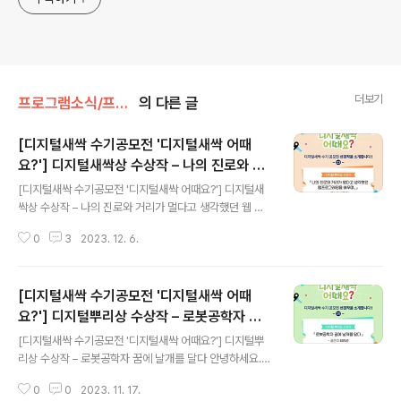
더보기
프로그램소식/프로그램 소개
의 다른 글
[디지털새싹 수기공모전 '디지털새싹 어때
요?'] 디지털새싹상 수상작 – 나의 진로와 거
글 내용
리가 멀다고 생각했던 웹 프로그래밍을 배우
[디지털새싹 수기공모전 '디지털새싹 어때요?'] 디지털새
며
싹상 수상작 – 나의 진로와 거리가 멀다고 생각했던 웹 프
로그래밍을 배우며 안녕하세요. 디지털새싹입니다. 오늘도
0
3
2023. 12. 6.
지난봄, 디지털새싹 캠프 참여 소감을 주제로 한 디지털새
싹 수기공모전 ‘디지털새싹 어때요?’ 수상작을 소개해드리
려 합니다. 디지털새싹상 수상작 박다현님의 작품 ‘나의 진
[디지털새싹 수기공모전 '디지털새싹 어때
로와 거리가 멀다고 생각했던 웹 프로그래밍을 배우며...’
함께 만나 볼까요? ▼ 원문 보기 ▼ 나의 진로와 거리가 멀
요?'] 디지털뿌리상 수상작 – 로봇공학자 꿈
글 내용
다고 생각했던 웹 프로그래밍을 배우며…. 박다현 나는 특
에 날개를 달다
[디지털새싹 수기공모전 '디지털새싹 어때요?'] 디지털뿌
성화고등학교에 진학한 뒤로 일반 고등학교나 특목 고등학
리상 수상작 – 로봇공학자 꿈에 날개를 달다 안녕하세요.
교에 진학한 또래 친구들에 비해 SW, AI 학습이 부족하다
디지털새싹입니다. 오늘도 지난봄, 디지털새싹 캠프 참여
고 은연중에 느끼고 있었다. 이것을 느끼게 된 계기는 작년
0
0
2023. 11. 17.
소감을 주제로 한 디지털새싹 수기공모전 ‘디지털새싹 어