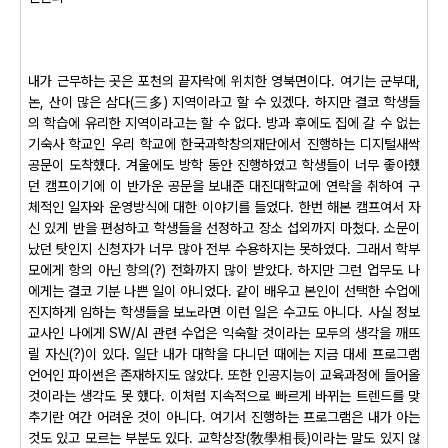
내가 근무하는 곳은 포천의 끝자락에 위치한 영북면이다. 여기는 군부대,
논, 산이 많은 삼다(三多) 지역이라고 할 수 있겠다. 하지만 결코 학생들
의 학습에 유리한 지역이라고는 할 수 없다. 방과 후에도 집에 갈 수 없는
기숙사 학교인 우리 학교에 한국과학창의재단에서 진행하는 디지털새싹
공문이 도착했다. 겨울에도 방학 동안 진행하였고 학생들이 너무 좋아했
던 캠프이기에 이 반가운 공문을 보내준 대진대학교에 연락을 취하여 구
체적인 일자와 운영방식에 대한 이야기를 들었다. 한번 해본 캠프여서 자
신 있게 반을 편성하고 학생들을 선정하고 장소 섭외까지 마쳤다. 소문이
났던 탓인지 신청자가 너무 많아 전부 수용하지는 못하였다. 그래서 학부
모에게 항의 아닌 항의(?) 전화까지 많이 받았다. 하지만 그런 업무도 나
에게는 결코 기분 나쁜 일이 아니었다. 같이 배우고 본인이 선택한 수업에
진지하게 임하는 학생들을 보노라면 이런 일은 수고도 아니다. 사실 정보
교사인 나에게 SW/AI 관련 수업은 익숙할 것이라는 모두의 생각을 깨뜨
릴 자신(?)이 있다. 일단 내가 대학을 다니던 때에는 지금 대세 프로그램
언어인 파이썬은 존재하지도 않았다. 또한 인공지능이 교육과정에 들어올
것이라는 생각도 못 했다. 이처럼 지속적으로 빠르게 바뀌는 트렌드를 맞
추기란 여간 어려운 것이 아니다. 여기서 진행하는 프로그램은 내가 아는
것도 있고 모르는 부분도 있다. 교학상장(敎學相長)이라는 말도 있지 않