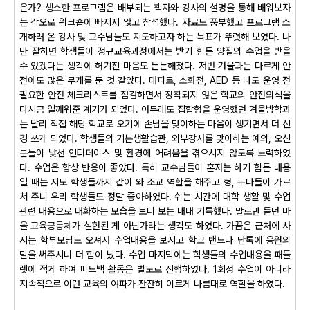
은가? 생소한 프로그램은 배부되는 책자와 강사의 설명을 통해 배워보자
는 각오로 워크숍에 빠지지 않고 참석했다. 자료도 풍부했고 프로그램 소
개하러 온 강사 및 교수님들도 지도하고자 하는 목표가 뚜렷해 보였다. 나
만 잘하면 학생들이 정규교육과정에서는 받기 힘든 양질의 수업을 받을
수 있겠다는 생각에 허기진 마음도 든든해졌다. 저번 겨울과는 다르게 안
전에도 많은 무게를 둔 것 같았다. 대피로, 소화전, AED 등 나도 운영 전
필요한 안전 체크리스트를 점검하면서 정착되지 않은 학교의 안전의식을
다시금 일깨워준 계기가 되었다. 아무래도 집합형을 운영했던 겨울방학과
는 달리 직접 해당 학교로 오기에 손님을 맞이하는 마음이 생기면서 더 신
경 쓰게 되었다. 학생들의 기본생활습관, 외부강사를 맞이하는 예의, 오신
분들이 낯선 인터페이스 및 환경에 어려움을 겪으시지 않도록 노력하였
다. 수업은 항상 반응이 좋았다. 특히 교수님들이 혼자는 하기 힘든 내용
일 때는 지도 학생들까지 같이 와 조교 역할을 해주고 형, 누나들이 가르
쳐 주니 우리 학생들도 정말 좋아하였다. 쉬는 시간에 대학 생활 및 수업
관련 내용으로 대화하는 모습을 보니 보는 내내 기특했다. 말로만 듣던 마
을 교육공동체가 실현된 게 아닌가라는 생각도 하였다. 가끔은 근처에 사
시는 학부모님도 오셔서 수업내용을 보시고 학교 밴드나 단톡에 응원의
말을 써주시니 더 힘이 났다. 수업 마지막에는 학생들의 수업내용을 패들
렛에 적게 하여 피드백 활동은 별도로 진행하였다. 1회성 수업이 아니라
지속적으로 이런 교육의 여파가 잔잔히 이르게 나름대로 역할을 하였다.