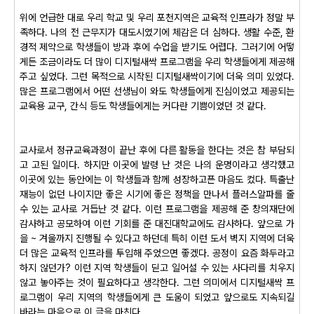
위에 언급한 대로 우리 학교 및 우리 포천지역은 교육적 인프라가 정말 부
족하다. 나의 전 근무지가 대도시였기에 체감은 더 심하다. 생활 수준, 환
경적 제약으로 학생들이 방과 후에 수업을 받기도 어렵다. 그러기에 어떻
게든 조금이라도 더 많이 디지털새싹 프로그램을 우리 학생들에게 제공해
주고 싶었다. 그런 목적으로 시작된 디지털새싹이기에 더욱 의미 있었다.
많은 프로그램에서 어떤 선생님이 와도 학생들에게 진심이었고 제공되는
교육용 교구, 간식 등도 학생들에게는 커다란 기쁨이었던 것 같다.
교사로서 정규교육과정이 끝난 후에 다른 활동을 한다는 것은 참 부담되
고 고된 일이다. 하지만 이곳에 발령 난 것은 나의 운명이라고 생각했고
이곳에 있는 동안에는 이 학생들과 함께 성장하고픈 마음도 컸다. 특출난
재능이 없던 나이지만 좋은 시기에 좋은 정책을 만나서 플러스알파를 줄
수 있는 교사로 거듭난 것 같다. 이런 프로그램을 제공해 준 창의재단에
감사하고 공모하여 이런 기회를 준 대진대학교에도 감사하다. 앞으로 가
을 ~ 겨울까지 진행될 수 있다고 하던데 특히 이런 도서 벽지 지역에 더욱
더 많은 교육적 인프라를 투입해 주었으면 좋겠다. 공정이 요즘 화두라고
하지 않던가? 이런 지역 학생들이 딛고 일어설 수 있는 사다리를 치우지
않고 놓아주는 것이 필요하다고 생각한다. 그런 의미에서 디지털새싹 프
로그램이 우리 지역의 학생들에게 큰 도움이 되었고 앞으로도 지속되길
바라는 마음으로 이 글을 마친다.