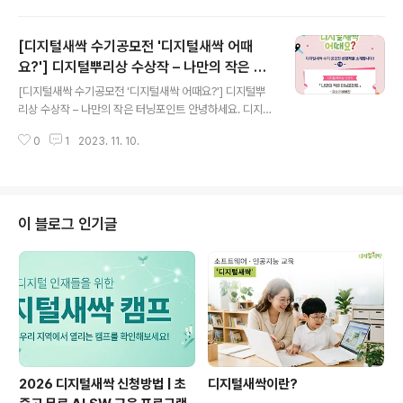
인 1학년 때에 다른 고등학교에 ..
때요?’ 수상작을 소개해드리려 합니다. 디지털뿌리상 수상
작 최유선님의 작품 ‘로봇공학자 꿈에 날개를 달다’ 함께 만
[디지털새싹 수기공모전 '디지털새싹 어때
나 볼까요? ▼ 원문 보기 ▼ 로봇공학자 꿈에 날개를 달다
최유선 코딩, 코딩, 코딩... 코딩을 배워두지 않으면 우리 아
요?'] 디지털뿌리상 수상작 – 나만의 작은 터
글 내용
이들이 살아갈 4차 산업혁명의 시대에서 살아남을 수 없을
닝포인트
[디지털새싹 수기공모전 '디지털새싹 어때요?'] 디지털뿌
것처럼 코딩의 중요성이 강조되고 있다. 나도 아이들 교육
리상 수상작 – 나만의 작은 터닝포인트 안녕하세요. 디지털
에 관심이 있는 엄마로, 코딩이 이렇게 중요하다는데 코딩
새싹입니다. 오늘도 지난봄, 디지털새싹 캠프 참여 소감을
은 무엇이며, 난 우리 아이에게 어떻게 코딩을 가르쳐야 하
0
1
2023. 11. 10.
주제로 한 디지털새싹 수기공모전 ‘디지털새싹 어때요?’ 수
는 것일까 하는 의문이 내 속..
상작을 소개해드리려 합니다. 디지털뿌리상 수상작 배병진
님의 작품 ‘나만의 작은 터닝포인트’ 함께 만나 볼까요? ▼
원문 보기 ▼ 나만의 작은 터닝포인트 배병진 많이 멀어 보
였다. 내가 꾸는 꿈과 현재의 나는 많이 멀어 보였다. 수많
이 블로그 인기글
은 생각들로 가득 차 있는 내 머릿속에서 많은 것들이 내 앞
을 가려 꿈을 이룬 나의 모습은 희미하게 보였다. 나는 개발
자가 되고 싶다는 막연한 꿈을 가지고 있는데 지금의 나는
과연 꿈을 이루기 위해서 무엇을 하고 있으며, 그 꿈을 이룰
자격을 얻을 만큼 ..
2026 디지털새싹 신청방법 | 초
디지털새싹이란?